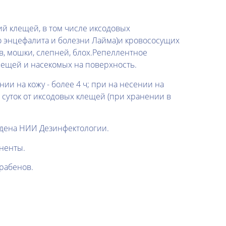
й клещей, в том числе иксодовых
о энцефалита и болезни Лайма)и кровососущих
в, мошки, слепней, блох.Репеллентное
лещей и насекомых на поверхность.
ии на кожу - более 4 ч; при на несении на
 5 суток от иксодовых клещей (при хранении в
дена НИИ Дезинфектологии.
ненты.
арабенов.